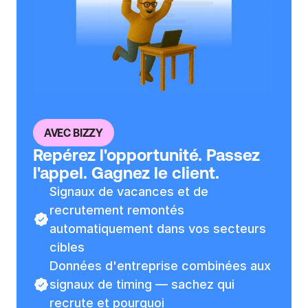
t 
r
é
g
i
o
00
n
s
AVEC BIZZY
. 
Repérez l'opportunité. Passez 
B
l'appel. Gagnez le client.
i
Signaux de vacances et de 
z
recrutement remontés 
z
y 
automatiquement dans vos secteurs 
c
cibles
o
Données d'entreprise combinées aux 
m
signaux de timing — sachez qui 
m
recrute et pourquoi