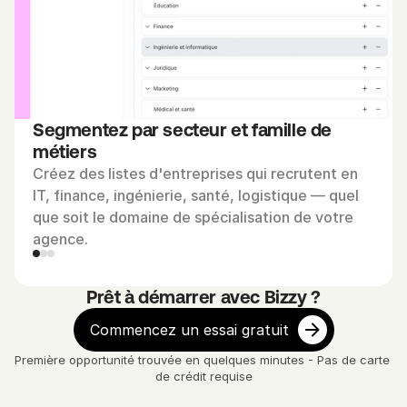
u
t
e
n
t 
Segmentez par secteur et famille de 
a
métiers
c
Créez des listes d'entreprises qui recrutent en 
t
IT, finance, ingénierie, santé, logistique — quel 
i
que soit le domaine de spécialisation de votre 
v
agence.
e
m
e
Prêt à démarrer avec Bizzy ?
n
Commencez un essai gratuit
t 
d
Première opportunité trouvée en quelques minutes - Pas de carte 
a
de crédit requise
n