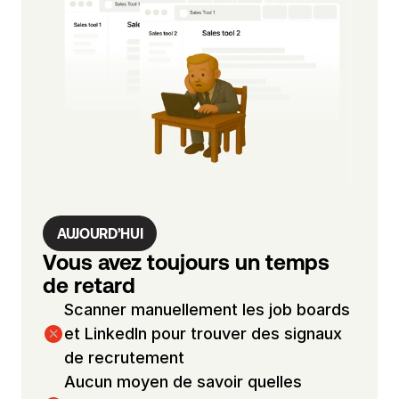
v
o
s 
s
e
c
t
e
u
r
s 
AUJOURD’HUI
c
Vous avez toujours un temps 
i
de retard
b
Scanner manuellement les job boards 
l
et LinkedIn pour trouver des signaux 
e
de recrutement
s
, 
Aucun moyen de savoir quelles 