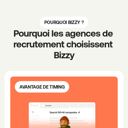
, 
d
o
POURQUOI BIZZY ?
n
Pourquoi les agences de 
n
recrutement choisissent 
é
e
Bizzy
s 
d
'
e
n
AVANTAGE DE TIMING
t
r
e
p
r
i