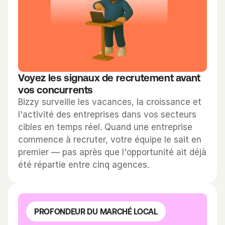
s
e 
e
t 
c
o
Voyez les signaux de recrutement avant 
n
vos concurrents
t
Bizzy surveille les vacances, la croissance et 
a
l'activité des entreprises dans vos secteurs 
c
cibles en temps réel. Quand une entreprise 
t
commence à recruter, votre équipe le sait en 
s 
premier — pas après que l'opportunité ait déjà 
d
été répartie entre cinq agences.
e
s 
d
PROFONDEUR DU MARCHÉ LOCAL
é