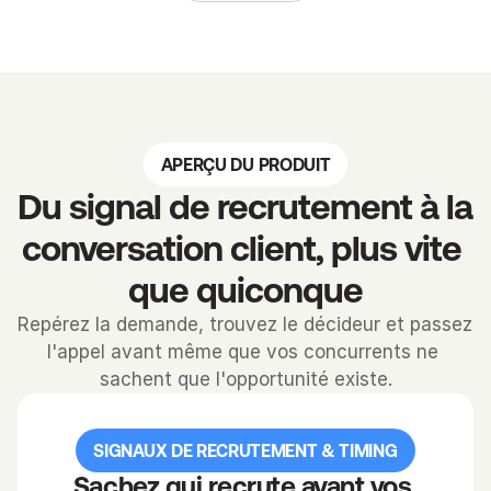
g
n
a
u
x 
d
APERÇU DU PRODUIT
e 
Du signal de recrutement à la 
r
e
conversation client, plus vite 
c
que quiconque
r
u
Repérez la demande, trouvez le décideur et passez 
t
l'appel avant même que vos concurrents ne 
e
sachent que l'opportunité existe.
m
e
n
SIGNAUX DE RECRUTEMENT & TIMING
t 
Sachez qui recrute avant vos 