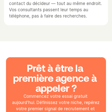
l 
contact du décideur — tout au même endroit. 
e
Vos consultants passent leur temps au 
n 
téléphone, pas à faire des recherches.
p
r
e
m
i
e
r
C
Prêt à être la 
o
n
première agence à 
t
appeler ?
a
c
Commencez votre essai gratuit 
t
aujourd'hui. Définissez votre niche, repérez 
e
votre premier signal de recrutement et 