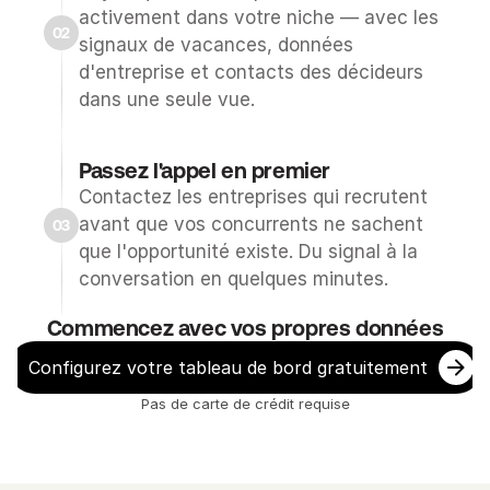
activement dans votre niche — avec les 
s 
02
signaux de vacances, données 
s
d'entreprise et contacts des décideurs 
i
dans une seule vue.
g
n
a
Passez l'appel en premier
u
Contactez les entreprises qui recrutent 
x 
avant que vos concurrents ne sachent 
03
d
que l'opportunité existe. Du signal à la 
e 
conversation en quelques minutes.
v
a
Commencez avec vos propres données
c
Configurez votre tableau de bord gratuitement
a
n
Pas de carte de crédit requise
c
e
s