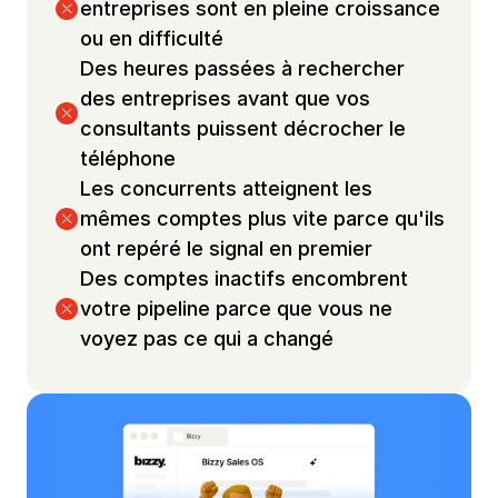
f
entreprises sont en pleine croissance 
a
ou en difficulté
m
Des heures passées à rechercher 
i
des entreprises avant que vos 
l
consultants puissent décrocher le 
l
téléphone
e
Les concurrents atteignent les 
s 
mêmes comptes plus vite parce qu'ils 
d
ont repéré le signal en premier
e 
Des comptes inactifs encombrent 
m
votre pipeline parce que vous ne 
é
voyez pas ce qui a changé
t
i
e
r
s 
e