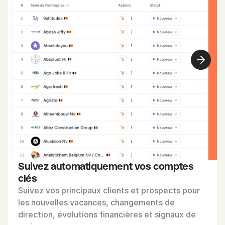
p
o
r
t
u
n
i
t
é
V
o
y
e
Suivez automatiquement vos comptes 
z 
clés
q
Suivez vos principaux clients et prospects pour 
u
les nouvelles vacances, changements de 
e
direction, évolutions financières et signaux de 
l