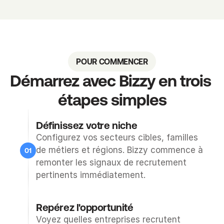
s 
v
o
t
r
POUR COMMENCER
e 
Démarrez avec Bizzy en trois 
n
étapes simples
i
c
h
Définissez votre niche
e 
Configurez vos secteurs cibles, familles 
— 
de métiers et régions. Bizzy commence à 
01
a
remonter les signaux de recrutement 
v
pertinents immédiatement.
e
00
c 
Repérez l'opportunité
l
Voyez quelles entreprises recrutent 
e