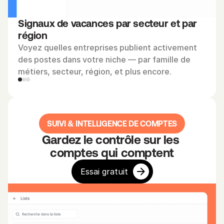
e
m
Signaux de vacances par secteur et par 
e
région
n
Voyez quelles entreprises publient activement 
t
des postes dans votre niche — par famille de 
.
métiers, secteur, région, et plus encore.
R
e
SUIVI & INTELLIGENCE DE COMPTES
p
é
Gardez le contrôle sur les 
r
comptes qui comptent
e
Essai gratuit
z 
l
'
o
p