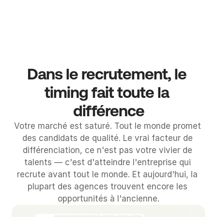
t
r
Case study
Case study
P
e 
n
i
c
Dans le recrutement, le 
h
e
timing fait toute la 
C
différence
o
n
Votre marché est saturé. Tout le monde promet 
f
des candidats de qualité. Le vrai facteur de 
i
différenciation, ce n'est pas votre vivier de 
g
talents — c'est d'atteindre l'entreprise qui 
u
recrute avant tout le monde. Et aujourd'hui, la 
r
plupart des agences trouvent encore les 
e
opportunités à l'ancienne.
z 