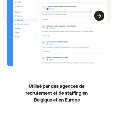
D
é
f
i
n
i
s
s
Utilisé par des agences de 
e
recrutement et de staffing en 
z 
Belgique et en Europe
v
o