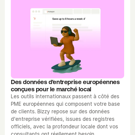
c
i
d
e
u
r
s 
d
a
n
s 
Des données d'entreprise européennes 
u
conçues pour le marché local
n
Les outils internationaux passent à côté des 
e 
PME européennes qui composent votre base 
s
de clients. Bizzy repose sur des données 
e
d'entreprise vérifiées, issues des registres 
u
officiels, avec la profondeur locale dont vos 
l
consultants ont réellement besoin.