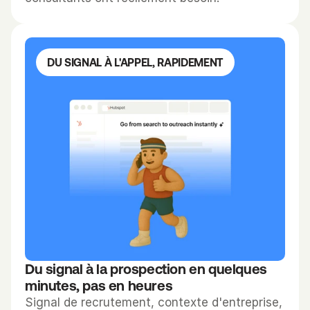
e 
v
u
e
DU SIGNAL À L'APPEL, RAPIDEMENT
.
P
a
s
s
e
z 
l
'
a
p
Du signal à la prospection en quelques 
p
minutes, pas en heures
e
Signal de recrutement, contexte d'entreprise, 