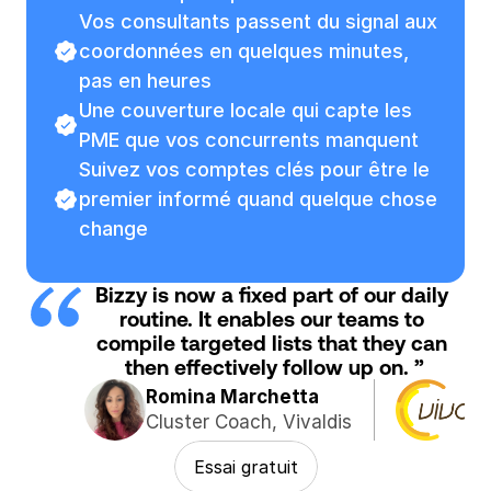
e
Vos consultants passent du signal aux 
n
coordonnées en quelques minutes, 
c
pas en heures
e 
Une couverture locale qui capte les 
à 
PME que vos concurrents manquent
r
Suivez vos comptes clés pour être le 
e
premier informé quand quelque chose 
m
change
o
n
t
Bizzy is now a fixed part of our daily 
e
routine. It enables our teams to 
r 
compile targeted lists that they can 
l
then effectively follow up on. ”
e
Romina Marchetta
s 
Cluster Coach, Vivaldis
s
Essai gratuit
i