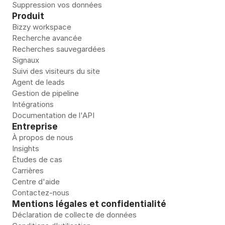
r
Suppression vos données
e
Produit
c
Bizzy workspace
Recherche avancée
r
Recherches sauvegardées
u
Signaux
t
Suivi des visiteurs du site
e
Agent de leads
n
Gestion de pipeline 
t 
Intégrations
a
Documentation de l'API
Entreprise
v
À propos de nous
a
Insights
n
Études de cas
t 
Carrières
q
Centre d'aide
u
Contactez-nous
e 
Mentions légales et confidentialité
v
Déclaration de collecte de données