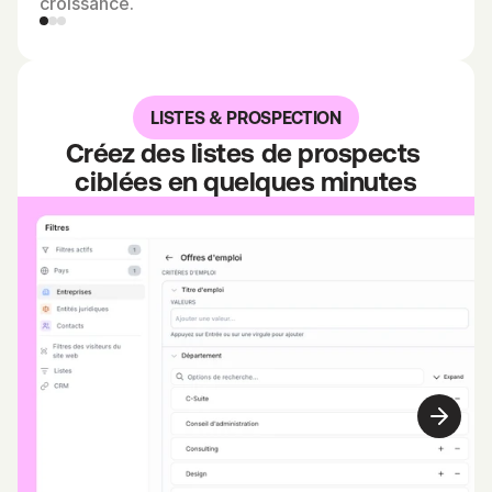
croissance.
l
e
s 
e
LISTES & PROSPECTION
n
Créez des listes de prospects 
t
ciblées en quelques minutes
r
e
p
r
i
s
e
s 
r
e
c
r