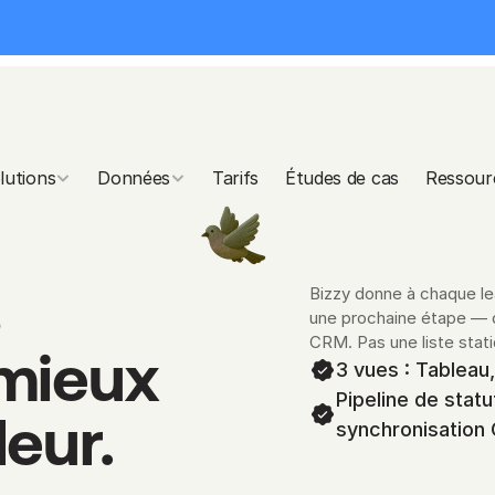
lutions
Données
Tarifs
Études de cas
Ressour
 
Bizzy donne à chaque lea
une prochaine étape — de
CRM. Pas une liste stati
mieux 
3 vues : Tableau
Pipeline de statu
eur. 
synchronisation