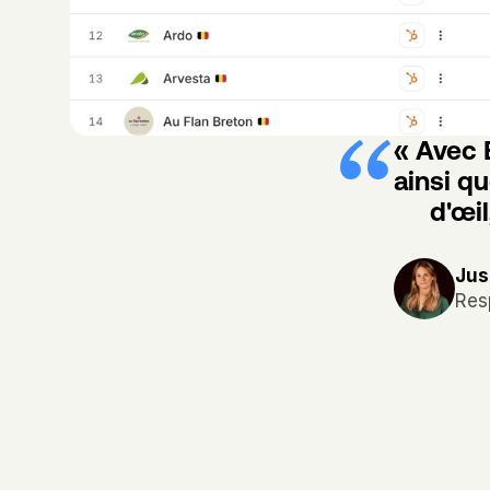
« Avec B
ainsi q
d'œil
Jus
Res