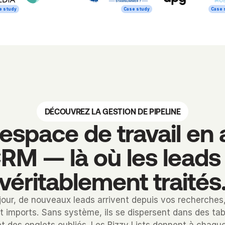
e study
Case study
Case 
DÉCOUVREZ LA GESTION DE PIPELINE
 espace de travail en
RM — là où les leads
véritablement traités
our, de nouveaux leads arrivent depuis vos recherches
t imports. Sans système, ils se dispersent dans des tab