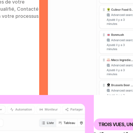
es de votre 
lifié, Contacté 
n votre processus 
TROIS VUES, UN