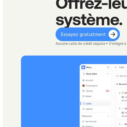
Offrez-leu
système.
Essayez gratuitment
Aucune carte de crédit requise • S'intègre 