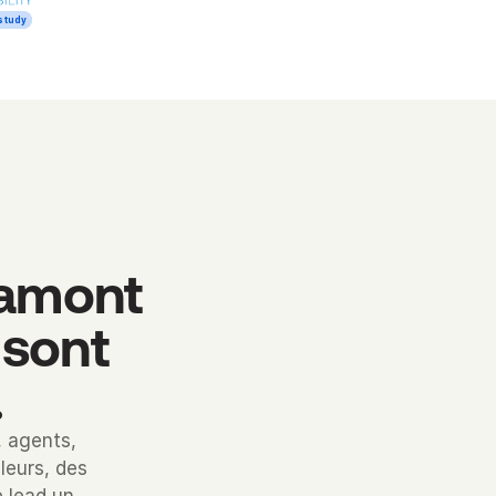
study
 amont
 sont
.
, agents,
leurs, des