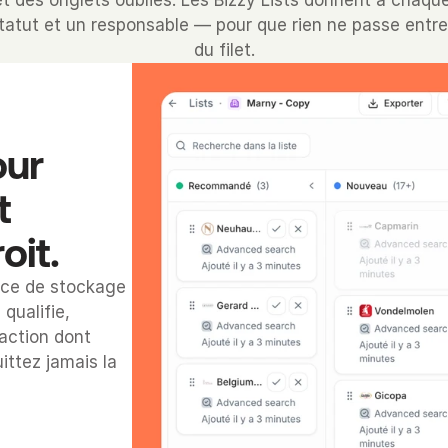
et des onglets oubliés. Les Bizzy Lists donnent à chaqu
statut et un responsable — pour que rien ne passe entre 
du filet.
ur 
 
oit.
ace de stockage 
qualifie, 
action dont 
ttez jamais la 