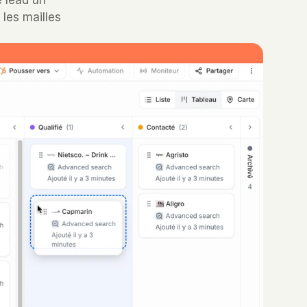
e lead un
les mailles