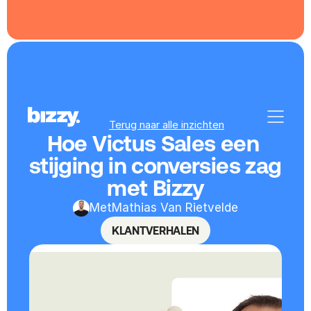
Terug naar alle inzichten
Hoe Victus Sales een 
stijging in conversies zag 
met Bizzy
Met
Mathias Van Rietvelde
KLANTVERHALEN