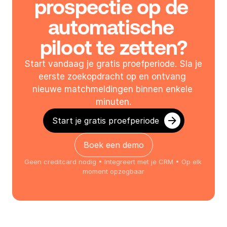
prospectie op de 
automatische 
piloot te zetten?
Start vandaag je gratis proefperiode. Sla je 
eerste zoekopdracht op en ontvang 
nieuwe matchmeldingen binnen enkele 
minuten.
Start je gratis proefperiode
Boek een demo
Geen creditcard nodig • Integreert met je CRM • Op elk 
moment opzegbaar