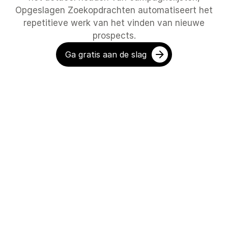
Opgeslagen Zoekopdrachten automatiseert het
repetitieve werk van het vinden van nieuwe
prospects.
Ga gratis aan de slag
ICP-monitoring
Regiotracki
Sla je ideale klantprofiel op als 
Eén Opgeslage
zoekopdracht. Wanneer een nieuw 
regio. Nieuwe be
bedrijf matcht, volgende week of 
criteria voldoen
volgend kwartaal, laat Bizzy het je 
automatisch in 
als eerste weten.
juiste verkoper