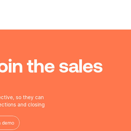
oin the sales 
tive, so they can 
ections and closing 
a demo