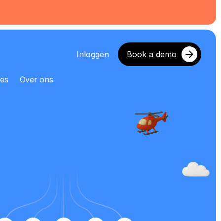
Inloggen
Book a demo
es
Over ons