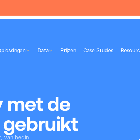
Oplossingen
Data
Prijzen
Case Studies
Resourc
 met de 
l gebruikt
, van begin 