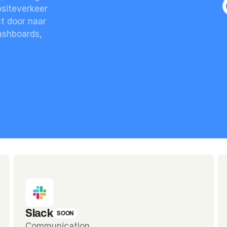
siteverkeer 
t door naar 
ashboards, 
Slack
SOON
Communication