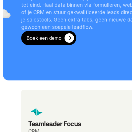
tot eind. Haal data binnen via formulieren, web
of je CRM en stuur gekwalificeerde leads direc
je salestools. Geen extra tabs, geen nieuwe d
gewoon een soepele leadflow.
Boek een demo
Teamleader Focus
CRM