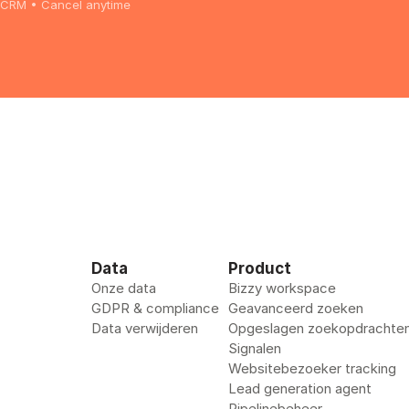
ur CRM • Cancel anytime
Data
Product
Onze data
Bizzy workspace
GDPR & compliance
Geavanceerd zoeken
Data verwijderen
Opgeslagen zoekopdrachte
Signalen
Websitebezoeker tracking
Lead generation agent
Pipelinebeheer