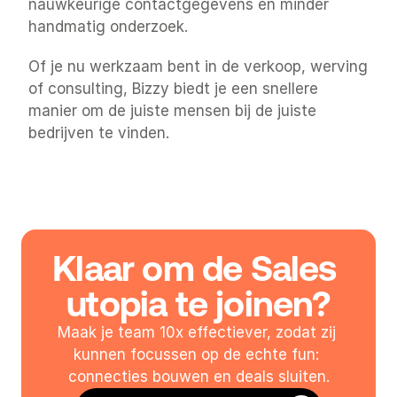
nauwkeurige contactgegevens en minder 
handmatig onderzoek.
Of je nu werkzaam bent in de verkoop, werving 
of consulting, Bizzy biedt je een snellere 
manier om de juiste mensen bij de juiste 
bedrijven te vinden.
Klaar om de Sales 
utopia te joinen?
Maak je team 10x effectiever, zodat zij 
kunnen focussen op de echte fun: 
connecties bouwen en deals sluiten.