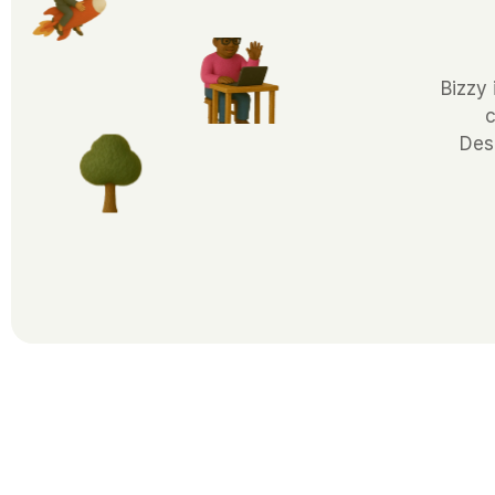
Bizzy 
c
Des