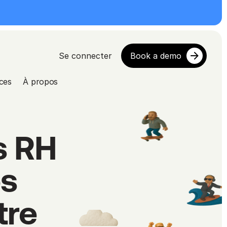
Se connecter
Book a demo
ces
À propos
 RH 
s 
re 