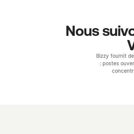
Nous suivo
V
Bizzy fournit d
: postes ouver
concentre