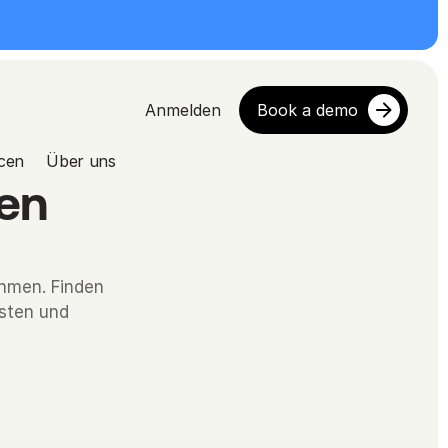
Anmelden
Book a demo
cen
Über uns
en 
hmen. Finden 
sten und 