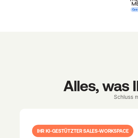
Cas
Alles, was 
Schluss m
IHR KI-GESTÜTZTER SALES-WORKSPACE