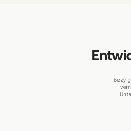
Entwi
Bizzy g
vern
Unte