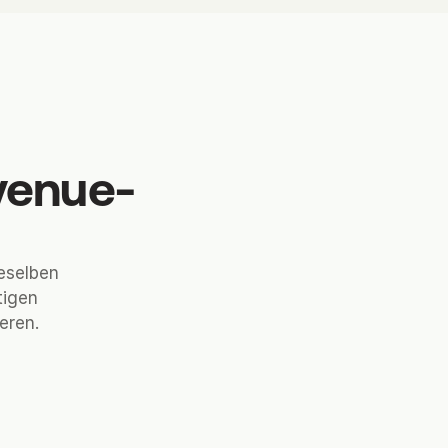
venue-
ieselben
tigen
eren.