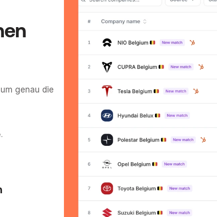
en 
 um genau die 
.
 