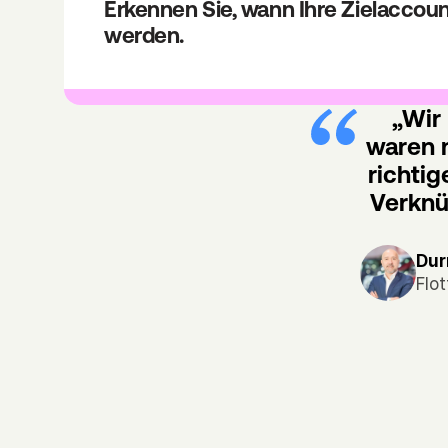
Erkennen Sie, wann Ihre Zielaccount
werden.
„Wir 
waren n
richti
Verknü
Dur
Flo