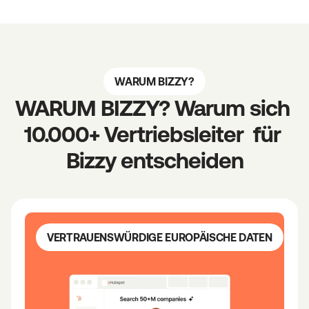
i
e
r
t
e
WARUM BIZZY?
n 
WARUM BIZZY? Warum sich 
D
10.000+ Vertriebsleiter  für 
a
t
Bizzy entscheiden
e
n 
u
n
d 
VERTRAUENSWÜRDIGE EUROPÄISCHE DATEN
d
i
r
e