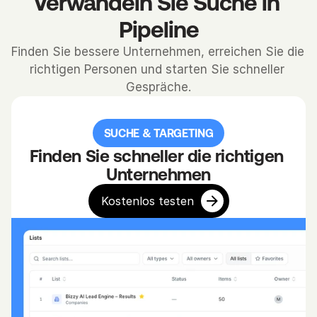
Verwandeln Sie Suche in 
n 
Pipeline
m
ö
Finden Sie bessere Unternehmen, erreichen Sie die 
c
richtigen Personen und starten Sie schneller 
h
Gespräche.
t
e
SUCHE & TARGETING
n 
– 
Finden Sie schneller die richtigen 
n
Unternehmen
a
Kostenlos testen
c
h 
B
r
a
n
c