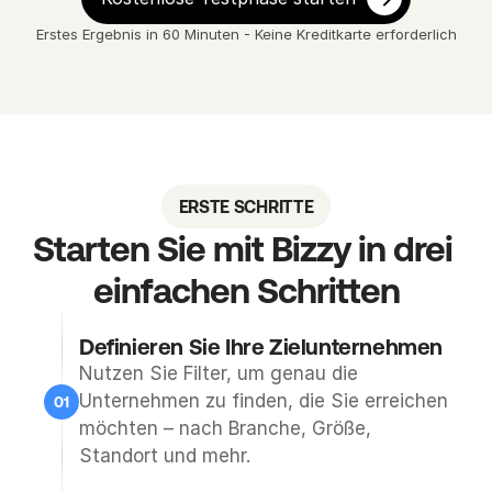
e 
Erstes Ergebnis in 60 Minuten - Keine Kreditkarte erforderlich
q
u
a
l
i
f
ERSTE SCHRITTE
i
z
Starten Sie mit Bizzy in drei 
i
einfachen Schritten
e
r
Definieren Sie Ihre Zielunternehmen
t
e
Nutzen Sie Filter, um genau die 
r 
Unternehmen zu finden, die Sie erreichen 
01
U
möchten – nach Branche, Größe, 
n
Standort und mehr.
t