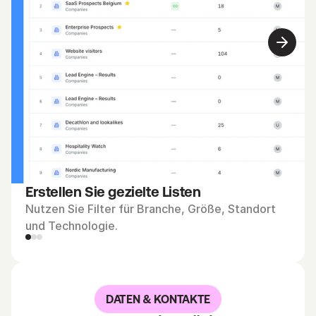
h
e
, 
G
r
ö
ß
e
, 
S
t
Erstellen Sie gezielte Listen
a
Nutzen Sie Filter für Branche, Größe, Standort 
n
und Technologie.
d
o
r
t 
DATEN & KONTAKTE
u