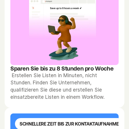
i
t 
f
ü
r 
d
i
e 
K
Sparen Sie bis zu 8 Stunden pro Woche
o
 Erstellen Sie Listen in Minuten, nicht 
n
Stunden. Finden Sie Unternehmen, 
t
qualifizieren Sie diese und erstellen Sie 
a
einsatzbereite Listen in einem Workflow.
k
t
a
u
SCHNELLERE ZEIT BIS ZUR KONTAKTAUFNAHME
f