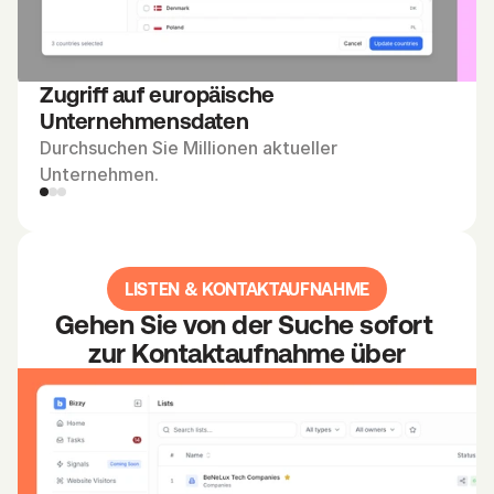
S
i
e 
I
Zugriff auf europäische 
h
Unternehmensdaten
r
Durchsuchen Sie Millionen aktueller 
e 
Unternehmen.
L
e
a
d
LISTEN & KONTAKTAUFNAHME
-
L
Gehen Sie von der Suche sofort 
i
zur Kontaktaufnahme über
s
t
e
E
r