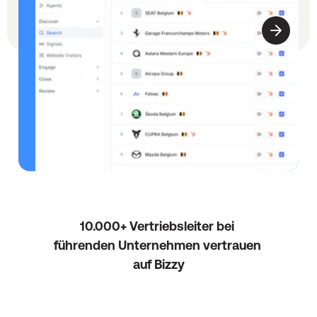
e
f
i
n
i
e
r
e
n 
S
i
e 
I
10.000+ Vertriebsleiter bei 
h
r
führenden Unternehmen vertrauen 
e 
auf Bizzy
Z
i
e