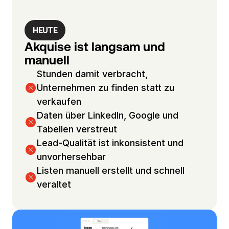
S
i
e 
HEUTE
F
Akquise ist langsam und 
i
manuell
l
Stunden damit verbracht, 
t
Unternehmen zu finden statt zu 
e
verkaufen
r
Daten über LinkedIn, Google und 
, 
Tabellen verstreut
u
Lead-Qualität ist inkonsistent und 
m 
unvorhersehbar
g
Listen manuell erstellt und schnell 
e
n
veraltet
a
u 
d