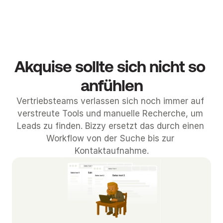
l
Case study
Case study
P
u
n
t
e
Akquise sollte sich nicht so 
r
n
anfühlen
e
Vertriebsteams verlassen sich noch immer auf 
h
verstreute Tools und manuelle Recherche, um 
m
Leads zu finden. Bizzy ersetzt das durch einen 
e
Workflow von der Suche bis zur 
n
Kontaktaufnahme.
N
u
t
z
e
n 