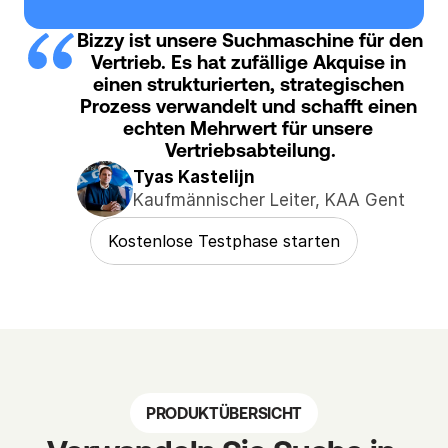
d
e
Bizzy ist unsere Suchmaschine für den 
Vertrieb. Es hat zufällige Akquise in 
n
einen strukturierten, strategischen 
, 
Prozess verwandelt und schafft einen 
d
echten Mehrwert für unsere 
i
Vertriebsabteilung.
e 
Tyas Kastelijn
S
Kaufmännischer Leiter, KAA Gent
i
e 
Kostenlose Testphase starten
e
r
r
e
i
c
h
PRODUKTÜBERSICHT
e