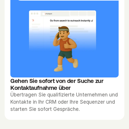
n
a
h
m
e
.
S
t
a
Gehen Sie sofort von der Suche zur 
r
Kontaktaufnahme über
t
Übertragen Sie qualifizierte Unternehmen und 
e
Kontakte in Ihr CRM oder Ihre Sequenzer und 
n 
starten Sie sofort Gespräche.
S
i
e 