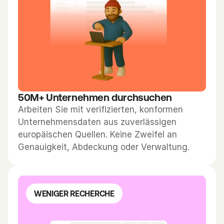
k
t
e
n 
K
o
n
50M+ Unternehmen durchsuchen
t
Arbeiten Sie mit verifizierten, konformen 
a
Unternehmensdaten aus zuverlässigen 
k
europäischen Quellen. Keine Zweifel an 
t
Genauigkeit, Abdeckung oder Verwaltung.
e
n
, 
b
WENIGER RECHERCHE
e
r
e