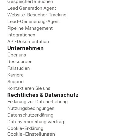
Gespeicherte Suchen
n 
Lead Generation Agent 
I
Website-Besucher-Tracking
h
Lead-Generierung-Agent
r 
Pipeline Management
Integrationen
C
API-Dokumentation
R
Unternehmen
M 
Über uns
o
Ressourcen
d
Fallstudien
e
Karriere
r 
Support
Kontaktieren Sie uns
I
Rechtliches & Datenschutz
h
Erklärung zur Datenerhebung
r
Nutzungsbedingungen
e 
Datenschutzerklärung
S
Datenverarbeitungsvertrag
e
00
Cookie-Erklärung
Cookie-Einstellungen
q