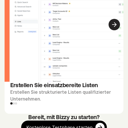
s
t
e
l
l
e
n 
S
i
e 
e
i
Erstellen Sie einsatzbereite Listen
n
Erstellen Sie strukturierte Listen qualifizierter 
e 
Unternehmen.
L
i
Bereit, mit Bizzy zu starten?
s
t
Kostenlose Testphase starten