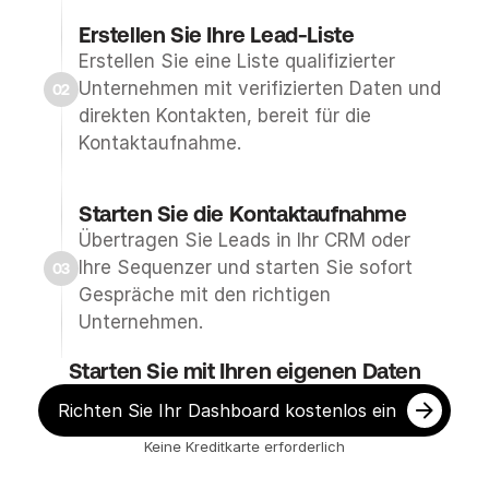
e
Erstellen Sie Ihre Lead-Liste
r
Erstellen Sie eine Liste qualifizierter 
n
Unternehmen mit verifizierten Daten und 
02
e
direkten Kontakten, bereit für die 
h
Kontaktaufnahme.
m
e
n 
Starten Sie die Kontaktaufnahme
00
m
Übertragen Sie Leads in Ihr CRM oder 
i
Ihre Sequenzer und starten Sie sofort 
03
t 
Gespräche mit den richtigen 
v
Unternehmen.
e
Starten Sie mit Ihren eigenen Daten
r
i
Richten Sie Ihr Dashboard kostenlos ein
f
Keine Kreditkarte erforderlich
i
z