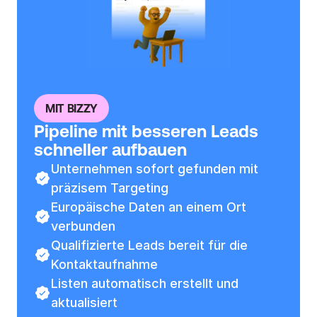
i
e 
U
n
t
e
MIT BIZZY
r
Pipeline mit besseren Leads 
n
schneller aufbauen
e
h
Unternehmen sofort gefunden mit 
m
präzisem Targeting
e
Europäische Daten an einem Ort 
00
n 
verbunden
z
Qualifizierte Leads bereit für die 
u 
Kontaktaufnahme
f
Listen automatisch erstellt und 
i
aktualisiert
n