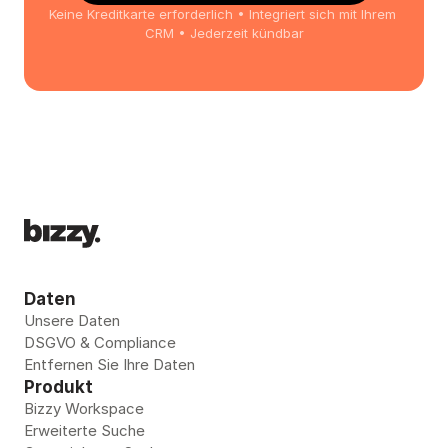
b
Keine Kreditkarte erforderlich • Integriert sich mit Ihrem 
CRM • Jederzeit kündbar
e
r
t
r
a
g
e
n 
S
i
e 
Daten
L
Unsere Daten
e
DSGVO & Compliance
Entfernen Sie Ihre Daten 
a
Produkt
d
Bizzy Workspace
s 
Erweiterte Suche
i