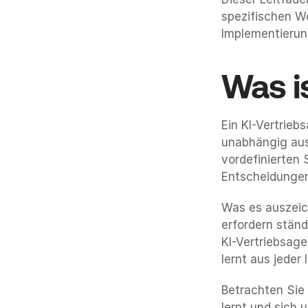
spezifischen We
Implementierun
Was i
Ein KI-Vertrie
unabhängig aus
vordefinierten 
Entscheidungen
Was es auszeichn
erfordern ständ
KI-Vertriebsag
lernt aus jeder
Betrachten Sie 
lernt und sich