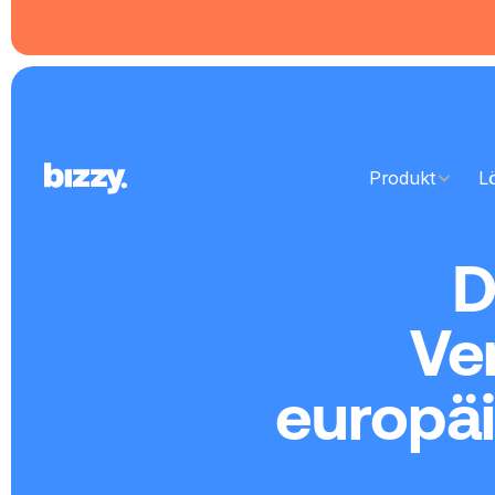
Produkt
L
D
Ve
europä