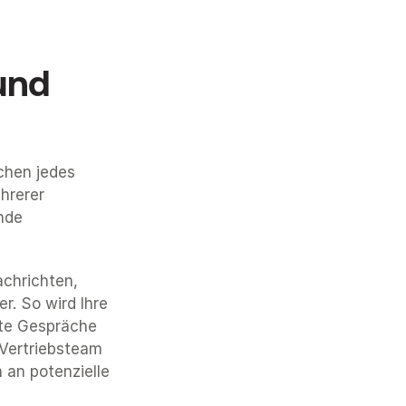
und 
chen jedes 
rerer 
de 
chrichten, 
. So wird Ihre 
hte Gespräche 
Vertriebsteam 
an potenzielle 