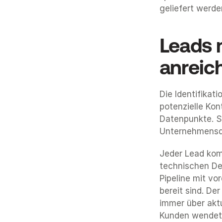
geliefert werde
Leads m
anreic
Die Identifikati
potenzielle Kon
Datenpunkte. S
Unternehmensde
Jeder Lead kom
technischen Det
Pipeline mit vo
bereit sind. De
immer über aktu
Kunden wendet