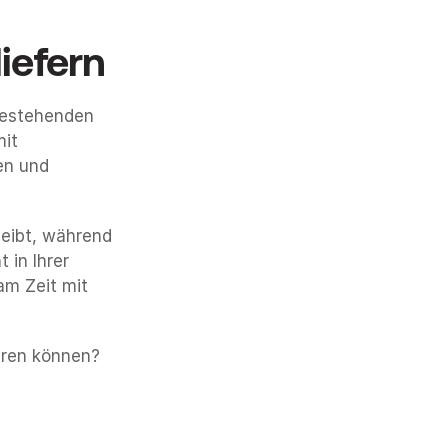
iefern
bestehenden 
it 
n und 
leibt, während 
in Ihrer 
am Zeit mit 
eren können? 