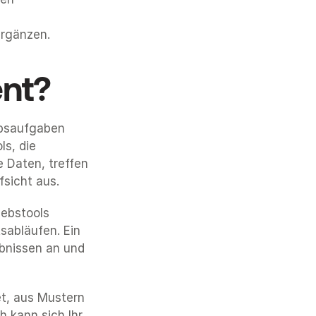
ergänzen.
ent?
bsaufgaben 
s, die 
 Daten, treffen 
sicht aus.
ebstools 
abläufen. Ein 
bnissen an und 
et, aus Mustern 
kann sich Ihr 