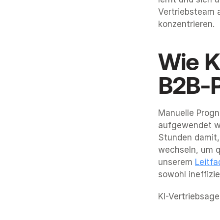
Vertriebsteam 
konzentrieren.
Wie K
B2B-P
Manuelle Progn
aufgewendet we
Stunden damit,
wechseln, um qua
unserem 
Leitfa
sowohl ineffizi
KI-Vertriebsage