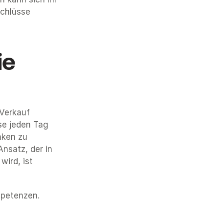
chlüsse 
e 
Verkauf 
e jeden Tag 
ken zu 
nsatz, der in 
wird, ist 
mpetenzen.