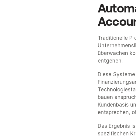
Automat
Accoun
Traditionelle P
Unternehmenslis
überwachen kont
entgehen.
Diese Systeme 
Finanzierungsa
Technologiesta
bauen anspruchs
Kundenbasis und
entsprechen, o
Das Ergebnis ist
spezifischen K