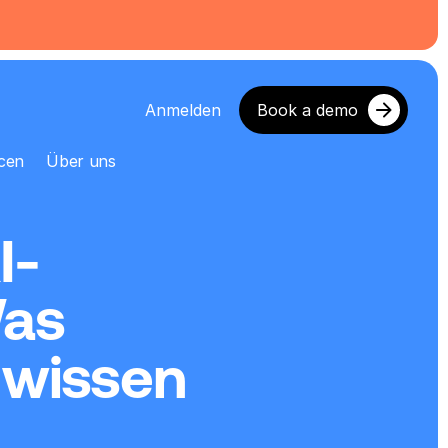
Anmelden
Book a demo
cen
Über uns
I-
as 
wissen 