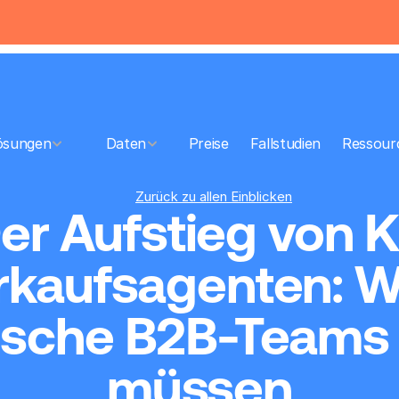
ösungen
     Daten
  Preise
Fallstudien
Ressour
Zurück zu allen Einblicken
er Aufstieg von K
rkaufsagenten: W
ische B2B-Teams 
müssen