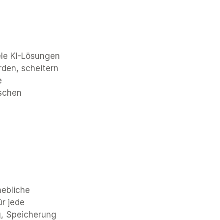
le KI-Lösungen 
den, scheitern 
 
schen 
ebliche 
r jede 
g, Speicherung 