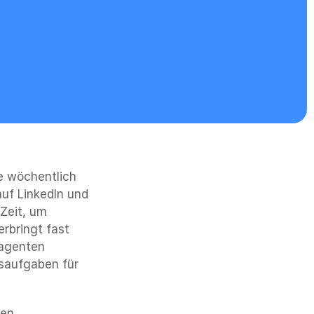
 wöchentlich 
uf LinkedIn und 
Zeit, um 
rbringt fast 
agenten 
saufgaben für 
en 