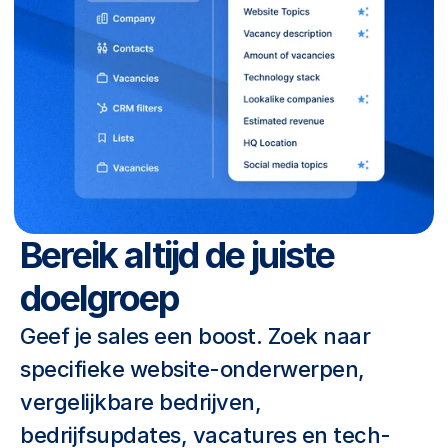
nn
en 
en
ke
le 
se
co
Bereik altijd de juiste 
nd
doelgroep 
en 
de 
Geef je sales een boost. Zoek naar 
m
specifieke website-onderwerpen, 
ee
vergelijkbare bedrijven, 
st 
bedrijfsupdates, vacatures en tech-