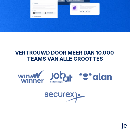
av
an
ce
er
de 
filt
VERTROUWD DOOR MEER DAN 10.000 
er
TEAMS VAN ALLE GROOTTES
op
tie
s 
he
lp
en 
je 