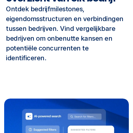
-
Ontdek bedrijfmilestones, 
st
eigendomsstructuren en verbindingen 
ac
tussen bedrijven. Vind vergelijkbare 
k 
bedrijven om onbenutte kansen en 
en 
potentiële concurrenten te 
m
identificeren.
ee
r
—
zo
da
t 
je 
bi