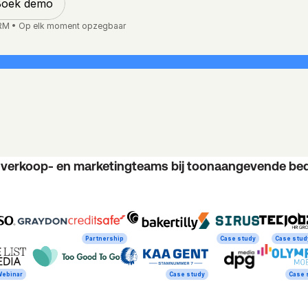
Boek demo
 CRM • Op elk moment opzegbaar
 verkoop- en marketingteams bij toonaangevende bed
Partnership
Case study
Case stud
ebinar
Case study
Case 