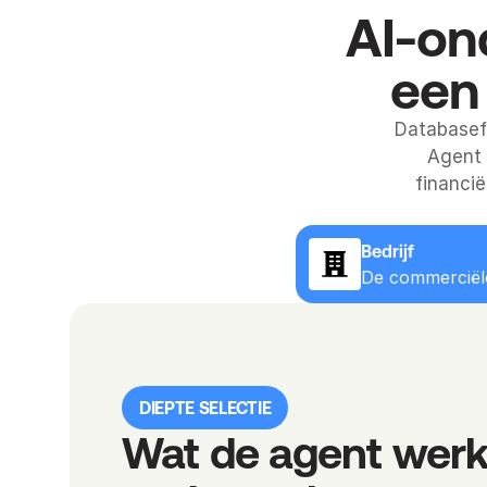
AI-ond
een
Databasefi
Agent 
financi
Bedrijf
De commerciël
DIEPTE SELECTIE
Wat de agent werke