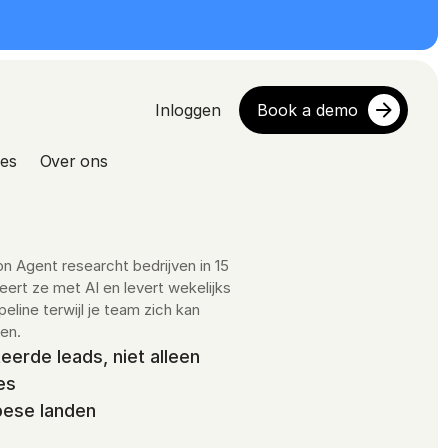
Inloggen
Book a demo
es
Over ons
 Agent researcht bedrijven in 15 
ert ze met AI en levert wekelijks 
ipeline terwijl je team zich kan 
en.
erde leads, niet alleen 
es
pese landen