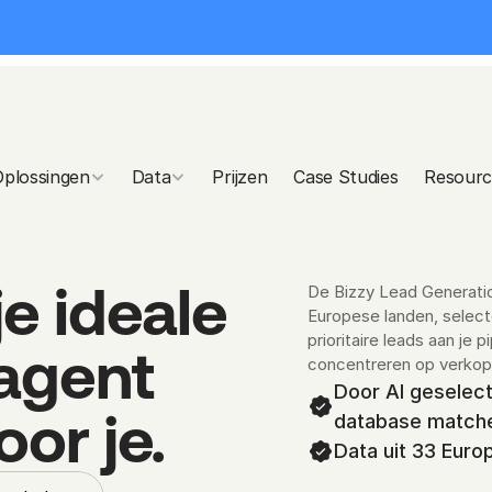
Oplossingen
Data
Prijzen
Case Studies
Resourc
je ideale 
De Bizzy Lead Generation
Europese landen, selecte
prioritaire leads aan je p
agent 
concentreren op verkop
Door AI geselecte
oor je.
database match
Data uit 33 Euro