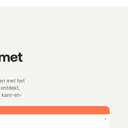
 met
en met het
 ontdekt,
t kant-en-