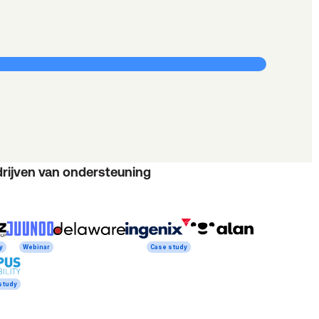
rijven van ondersteuning
y
Webinar
Case study
study