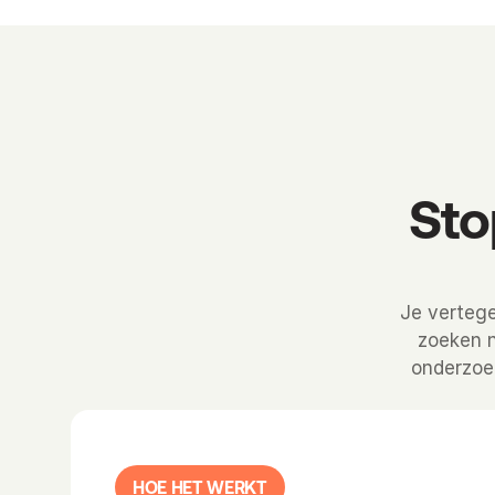
Sto
Je verteg
zoeken n
onderzoek
HOE HET WERKT