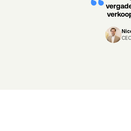
vergade
verkoop
Nic
CEO