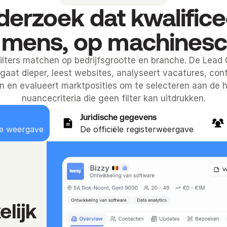
erzoek dat kwalifice
 mens, op machinesc
lters matchen op bedrijfsgrootte en branche. De Lead
gaat dieper, leest websites, analyseert vacatures, cont
ën en evalueert marktposities om te selecteren aan de 
nuancecriteria die geen filter kan uitdrukken.
Juridische gegevens
e weergave
De officiële registerweergave
lijk 