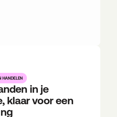
N HANDELEN
anden in je 
e, klaar voor een 
ing