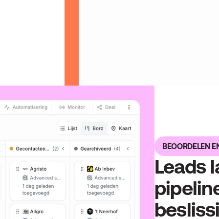
BEOORDELEN E
Leads l
pipelin
besliss