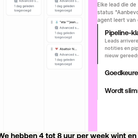
Elke lead die de 
status "Aanbevol
agent leert van 
Pipeline-kl
Leads arrivere
notities en pi
nieuw gereeds
Goedkeure
Wordt slimm
We hebben 4 tot 8 uur per week wint en 