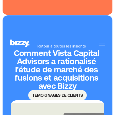
Retour à toutes les insights
Comment Vista Capital 
Advisors a rationalisé 
l'étude de marché des 
fusions et acquisitions 
avec Bizzy
TÉMOIGNAGES DE CLIENTS